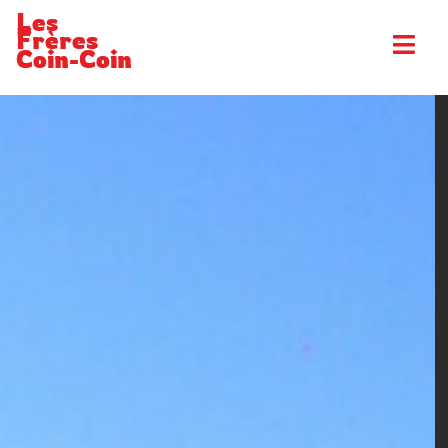
Les
Frères
Coin-Coin